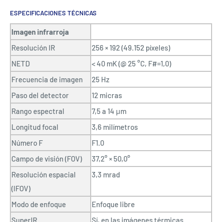
ESPECIFICACIONES TÉCNICAS
Imagen infrarroja
Resolución IR
256 × 192 (49.152 píxeles)
NETD
< 40 mK (@ 25 °C, F#=1,0)
Frecuencia de imagen
25 Hz
Paso del detector
12 micras
Rango espectral
7,5 a 14 μm
Longitud focal
3,6 milímetros
Número F
F1.0
Campo de visión (FOV)
37,2° × 50,0°
Resolución espacial
3,3 mrad
(IFOV)
Modo de enfoque
Enfoque libre
SuperIR
Sí, en las imágenes térmicas