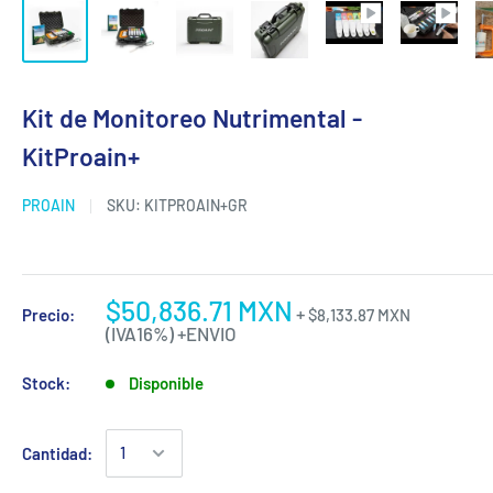
Kit de Monitoreo Nutrimental -
KitProain+
PROAIN
SKU:
KITPROAIN+GR
$50,836.71 MXN
+
Precio:
$8,133.87 MXN
(IVA16%)
+ENVIO
Stock:
Disponible
Cantidad: