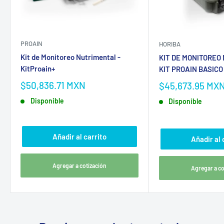
PROAIN
HORIBA
Kit de Monitoreo Nutrimental -
KIT DE MONITOREO
KitProain+
KIT PROAIN BASICO
$50,836.71 MXN
$45,673.95 MX
Disponible
Disponible
Añadir al carrito
Añadir al 
Agregar a cotización
Agregar a co