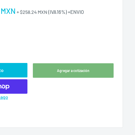
1 MXN
+
(IVA16%)
+ENVIO
$258.24 MXN
e
to
Agregar a cotización
pago