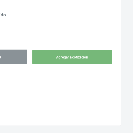
ido
o
Agregar a cotización