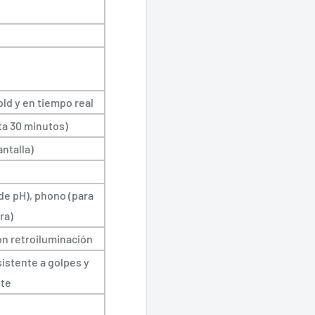
ld y en tiempo real
ta 30 minutos)
antalla)
de pH), phono (para
ra)
n retroiluminación
sistente a golpes y
nte