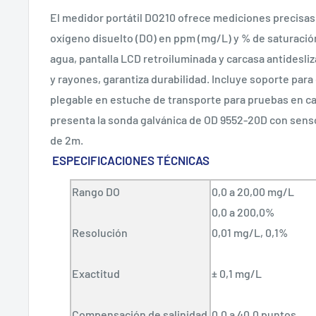
El medidor portátil DO210 ofrece mediciones precisas
oxígeno disuelto (DO) en ppm (mg/L) y % de saturación
agua, pantalla LCD retroiluminada y carcasa antidesli
y rayones, garantiza durabilidad. Incluye soporte par
plegable en estuche de transporte para pruebas en ca
presenta la sonda galvánica de OD 9552-20D con sens
de 2m.
ESPECIFICACIONES TÉCNICAS
Rango DO
0,0 a 20,00 mg/L
0,0 a 200,0%
Resolución
0,01 mg/L, 0,1%
Exactitud
± 0,1 mg/L
Compensación de salinidad
0,0 a 40,0 puntos