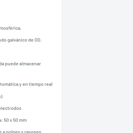
tmosférica.
odo galvánico de OD.
ada puede almacenar
tomática y en tiempo real
s)
 electrodos
a: 50 x 50 mm
e a golpes y rayones,