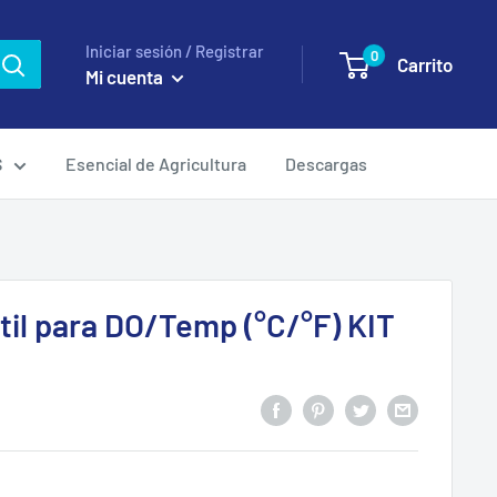
Iniciar sesión / Registrar
0
Carrito
Mi cuenta
S
Esencial de Agricultura
Descargas
til para DO/Temp (°C/°F) KIT