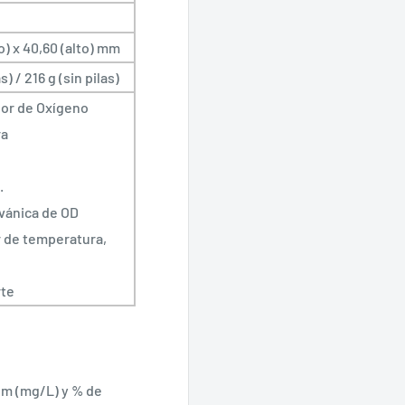
o) x 40,60 (alto) mm
) / 216 g (sin pilas)
or de Oxígeno
ra
.
vánica de OD
 de temperatura,
rte
pm (mg/L) y % de