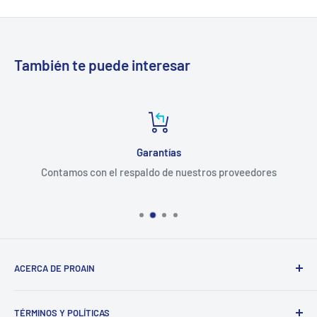
También te puede interesar
Garantías
Contamos con el respaldo de nuestros proveedores
ACERCA DE PROAIN
Dedicados a tecnificar la producción para el sector
TÉRMINOS Y POLÍTICAS
agrícola. Nuestro esfuerzo por ofrecer calidad al mejor