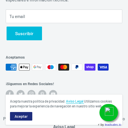
atencionaclientes@proain.com
WhatsApp 4612392235
Tu email
Suscribir
Aceptamos
¡Síguenos en Redes Sociales!
Acepta nuestra política de privacidad.
Aviso Legal
Utilizamos cookies
para mejorar la experiencia de navegación en nuestro sitio web.
© ProainShop -
https://proain.com/
Aceptar
PROAIN S. DE R.L. DE C.V. derechos reservados 2020. Lea nuestro
Aviso Legal